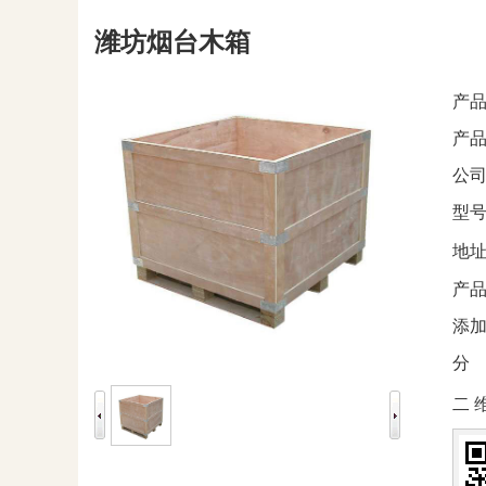
潍坊烟台木箱
产品
产品
公司
型号
地
产品
添加
分 
二 维