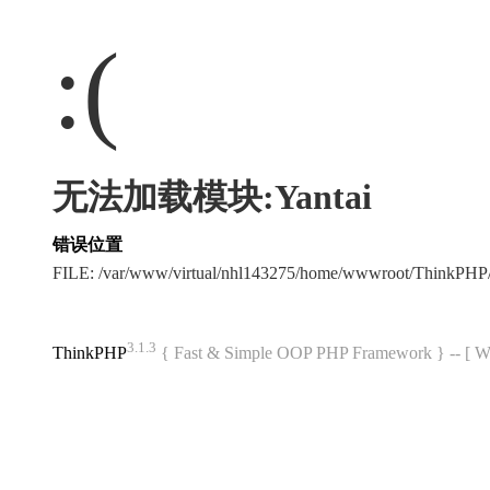
:(
无法加载模块:Yantai
错误位置
FILE: /var/www/virtual/nhl143275/home/wwwroot/ThinkPH
3.1.3
ThinkPHP
{ Fast & Simple OOP PHP Framework } -- 