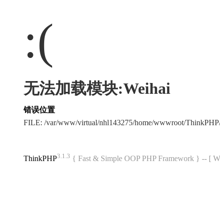
:(
无法加载模块:Weihai
错误位置
FILE: /var/www/virtual/nhl143275/home/wwwroot/ThinkPH
3.1.3
ThinkPHP
{ Fast & Simple OOP PHP Framework } -- 